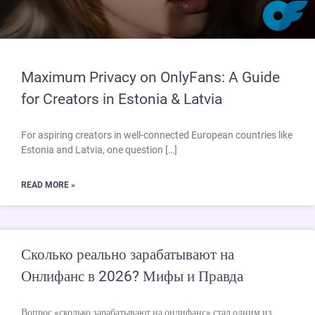
Maximum Privacy on OnlyFans: A Guide
for Creators in Estonia & Latvia
For aspiring creators in well-connected European countries like
Estonia and Latvia, one question […]
READ MORE »
Сколько реально зарабатывают на
Онлифанс в 2026? Мифы и Правда
Вопрос «сколько зарабатывают на онлифанс» стал одним из