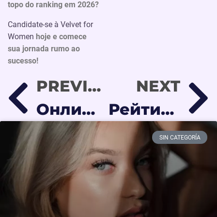
topo do ranking em 2026?
Candidate-se à Velvet for
Women
hoje e comece
sua jornada rumo ao
sucesso!
PREVIOUS
NEXT
Онлифанс агентство в 2026 году: Стоит ли работать с продюсером?
Рейтинг моделей Онлифанс 2026: Как попасть в ТОП и зарабатывать больше
SIN CATEGORÍA