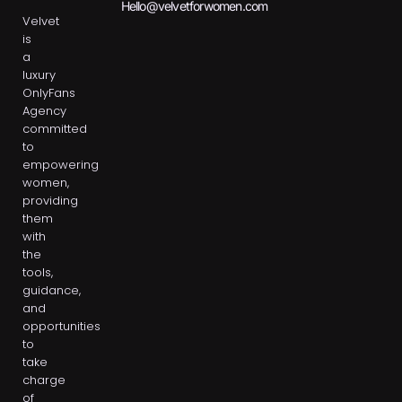
Hello@velvetforwomen.com
Velvet
is
a
luxury
OnlyFans
Agency
committed
to
empowering
women,
providing
them
with
the
tools,
guidance,
and
opportunities
to
take
charge
of