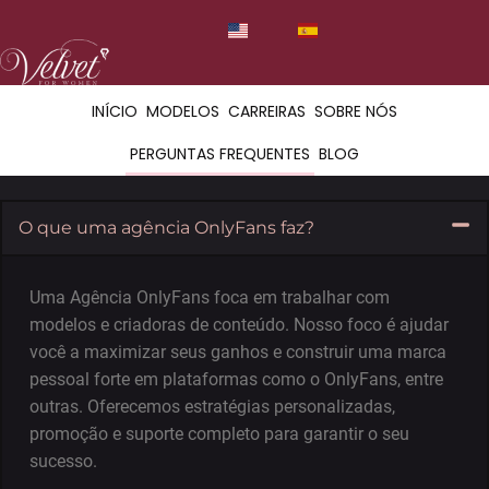
INÍCIO
MODELOS
CARREIRAS
SOBRE NÓS
PERGUNTAS FREQUENTES
BLOG
O que uma agência OnlyFans faz?
Uma Agência OnlyFans foca em trabalhar com
modelos e criadoras de conteúdo. Nosso foco é ajudar
você a maximizar seus ganhos e construir uma marca
pessoal forte em plataformas como o OnlyFans, entre
outras. Oferecemos estratégias personalizadas,
promoção e suporte completo para garantir o seu
sucesso.