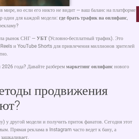
в мире, но если его никто не видит — ваш баланс на платформе
р один для каждой модели:
где брать трафик на онлифанс
,
 рекламу?
вала рынок СНГ —
УБТ
(Условно-бесплатный трафик). Это
, Reels и YouTube Shorts для привлечения миллионов зрителей
тно.
ы 2026 года? Давайте разберем
маркетинг онлифанс
нового
етоды продвижения
ают?
у) у другой модели и получить приток фанатов. Сегодня этот
ым. Прямая реклама в Instagram часто ведет к бану, а
 зашкаливает.