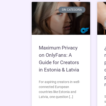
SIN CATEGORÍA
Maximum Privacy
on OnlyFans: A
Guide for Creators
in Estonia & Latvia
For aspiring creators in well-
connected European
countries like Estonia and
S
Latvia, one question […]
s