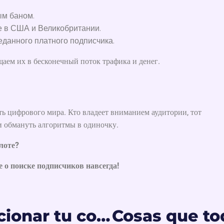
ым баном.
де в США и Великобритании.
еданного платного подписчика.
аем их в бесконечный поток трафика и денег.
ть цифрового мира. Кто владеет вниманием аудитории, тот
и обмануть алгоритмы в одиночку.
лоте?
е о поиске подписчиков навсегда!
Dónde promocionar tu contenido de cosplay en OnlyFans (guía completa para modelos)