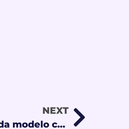
NEXT
Cosas que toda modelo cosplay necesita al empezar en OnlyFans (guía real para 2026)