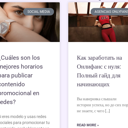
SOCIAL MEDIA
AGENCIAS ONLYFAN
¿Cuáles son los
Как заработать на
mejores horarios
Онлифанс с нуля:
para publicar
Полный гайд для
contenido
начинающих
promocional en
Вы наверняка слышали
redes?
истории успеха, но до сих по
не знаете, с чего […]
i eres modelo y usas redes
ociales para promocionar tu
READ MORE »