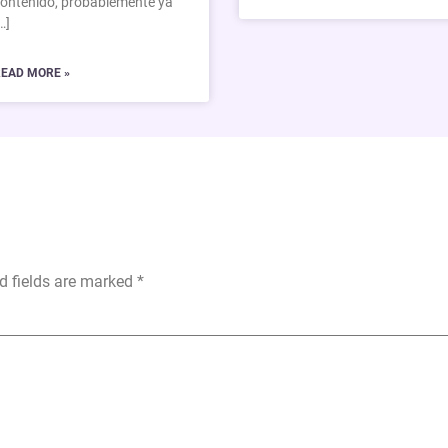
ontenido, probablemente ya
…]
EAD MORE »
d fields are marked
*