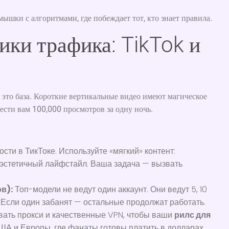
мышки с алгоритмами, где побеждает тот, кто знает правила.
ики трафика: TikTok и
 это база. Короткие вертикальные видео имеют магическое
ести вам 100,000 просмотров за одну ночь.
сти в ТикТоке. Используйте «мягкий» контент:
 эстетичный лайфстайл. Ваша задача — вызвать
в):
Топ-модели не ведут один аккаунт. Они ведут 5, 10
 Если один забанят — остальные продолжат работать.
вать прокси и качественные VPN, чтобы ваши
рилс для
А и Европы, где фанаты готовы платить в долларах.