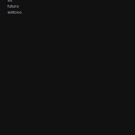
su
futuro
exitoso.