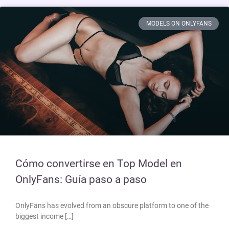
MODELS ON ONLYFANS
Cómo convertirse en Top Model en
OnlyFans: Guía paso a paso
OnlyFans has evolved from an obscure platform to one of the
biggest income […]