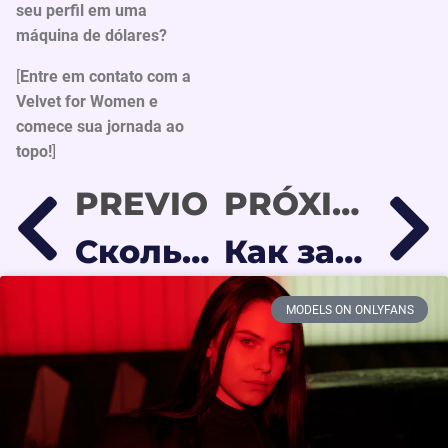
seu perfil em uma
máquina de dólares?
[
Entre em contato com a
Velvet for Women e
comece sua jornada ao
topo!
]
PREVIO
PRÓXIMO
Сколько реально зарабатывают на Онлифанс в 2026? Мифы и Правда
Как заработать на Онлифанс с нуля: Полный гайд для начинающих
MODELS ON ONLYFANS