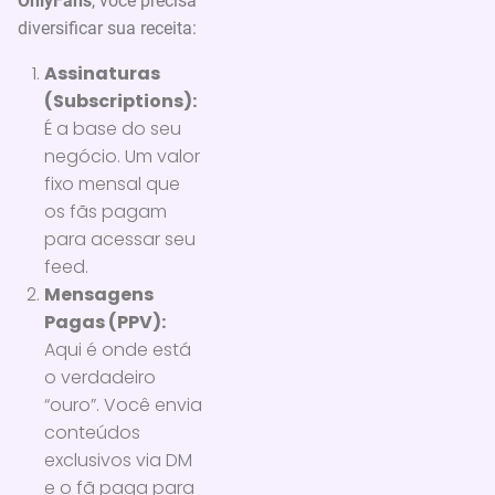
OnlyFans
, você precisa
diversificar sua receita:
Assinaturas
(Subscriptions):
É a base do seu
negócio. Um valor
fixo mensal que
os fãs pagam
para acessar seu
feed.
Mensagens
Pagas (PPV):
Aqui é onde está
o verdadeiro
“ouro”. Você envia
conteúdos
exclusivos via DM
e o fã paga para