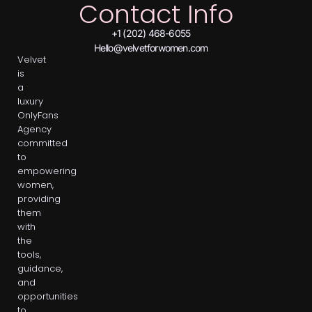
Contact Info
+1 (202) 468-6055
Hello@velvetforwomen.com
Velvet
is
a
luxury
OnlyFans
Agency
committed
to
empowering
women,
providing
them
with
the
tools,
guidance,
and
opportunities
to