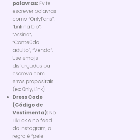
palavras:
Evite
escrever palavras
como “OnlyFans”,
“Link na bio”,
“Assine”,
“Conteúdo
adulto”, “Venda”.
Use emojis
disfarçados ou
escreva com
erros propositais
(ex: 0nly, L1nk).
Dress Code
(Código de
Vestimenta):
No
TikTok e no feed
do Instagram, a
regra é “pele