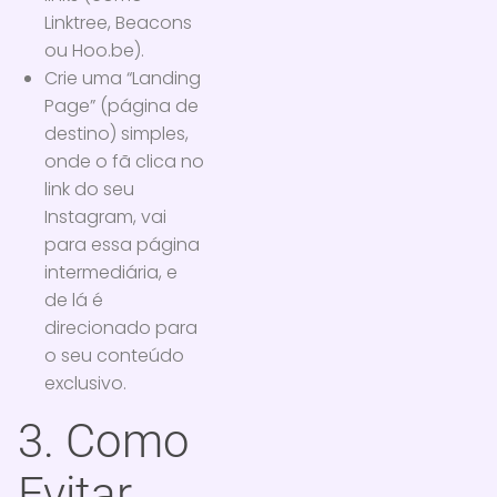
Linktree, Beacons
ou Hoo.be).
Crie uma “Landing
Page” (página de
destino) simples,
onde o fã clica no
link do seu
Instagram, vai
para essa página
intermediária, e
de lá é
direcionado para
o seu conteúdo
exclusivo.
3. Como
Evitar