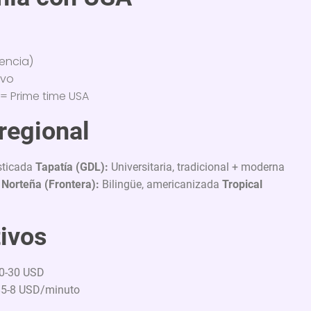
rencia)
ivo
= Prime time USA
 regional
sticada
Tapatía (GDL):
Universitaria, tradicional + moderna
m
Norteña (Frontera):
Bilingüe, americanizada
Tropical
tivos
0-30 USD
5-8 USD/minuto