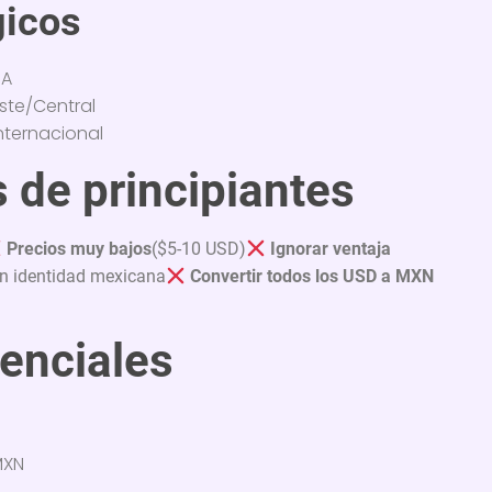
gicos
SA
ste/Central
nternacional
 de principiantes
Precios muy bajos
($5-10 USD)
Ignorar ventaja
in identidad mexicana
Convertir todos los USD a MXN
enciales
MXN