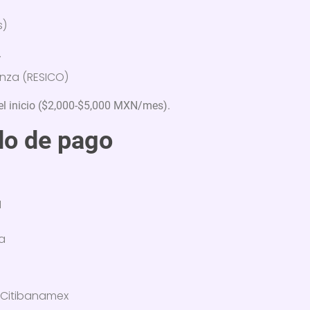
s)
”
anza (RESICO)
el inicio ($2,000-$5,000 MXN/mes).
do de pago
N
a
 Citibanamex