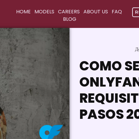
HOME
MODELS
CAREERS
ABOUT US
FAQ
R
BLOG
Д
COMO SE
ONLYFAN
REQUISI
PASOS 2