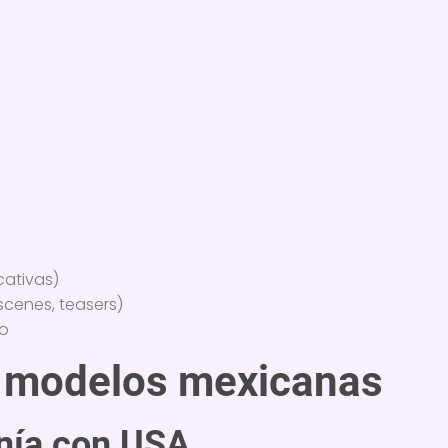
ocativas)
scenes, teasers)
do
a modelos mexicanas
nía con USA