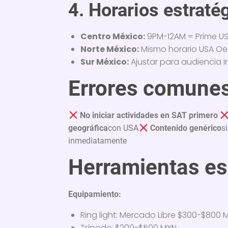
4. Horarios estraté
Centro México:
9PM-12AM = Prime U
Norte México:
Mismo horario USA Oe
Sur México:
Ajustar para audiencia i
Errores comunes
No iniciar actividades en SAT primero
geográfica
con USA
Contenido genérico
s
inmediatamente
Herramientas es
Equipamiento:
Ring light: Mercado Libre $300-$800 
Trípode: $200-$500 MXN