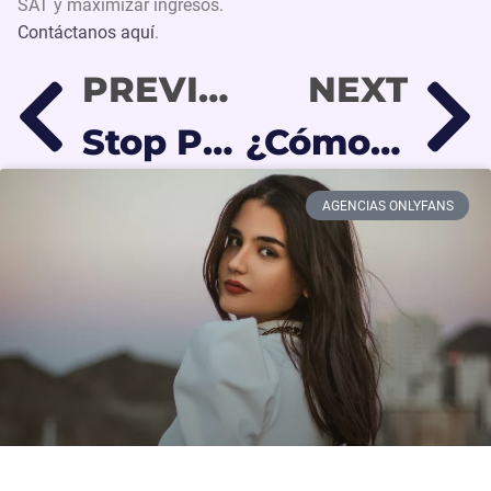
SAT y maximizar ingresos.
Contáctanos aquí
.
PREVIOUS
NEXT
Stop Paying for Your Hobby: How to Monetize Cosplay & Turn It Into a Career
¿Cómo empezar en la temática BDSM en OnlyFans?
AGENCIAS ONLYFANS