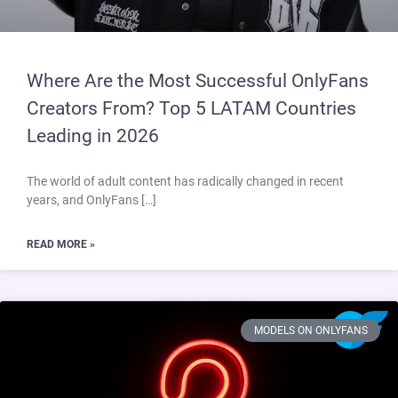
Where Are the Most Successful OnlyFans
Creators From? Top 5 LATAM Countries
Leading in 2026
The world of adult content has radically changed in recent
years, and OnlyFans […]
READ MORE »
MODELS ON ONLYFANS