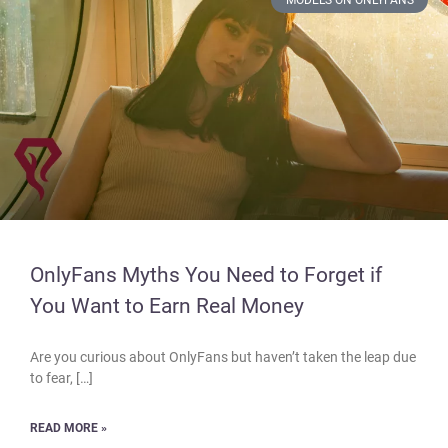
MODELS ON ONLYFANS
OnlyFans Myths You Need to Forget if
You Want to Earn Real Money
Are you curious about OnlyFans but haven’t taken the leap due
to fear, […]
READ MORE »